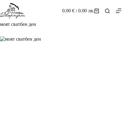
Skip
to
0.00
€
/ 0.00 лв.
Shopping
content
cart
моят сватбен ден