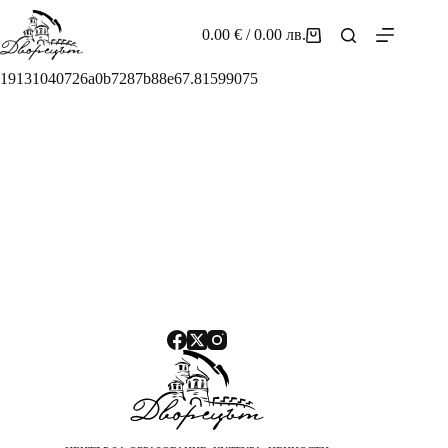
Skip
to
0.00
€
/ 0.00 лв.
Shopping
content
cart
19131040726a0b7287b88e67.81599075