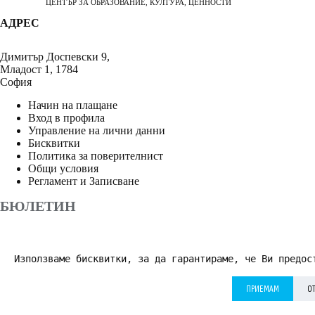
ЦЕНТЪР ЗА ОБРАЗОВАНИЕ, КУЛТУРА, ЦЕННОСТИ
АДРЕС
Димитър Доспевски 9,
Младост 1, 1784
София
Начин на плащане
Вход в профила
Управление на лични данни
Бисквитки
Политика за поверителнист
Общи условия
Регламент и Записване
БЮЛЕТИН
Използваме бисквитки, за да гарантираме, че Ви предос
АБОНИРАНЕ
ПРИЕМАМ
О
Приемам
Политика за поверителност
*
© 2026 Дворецът