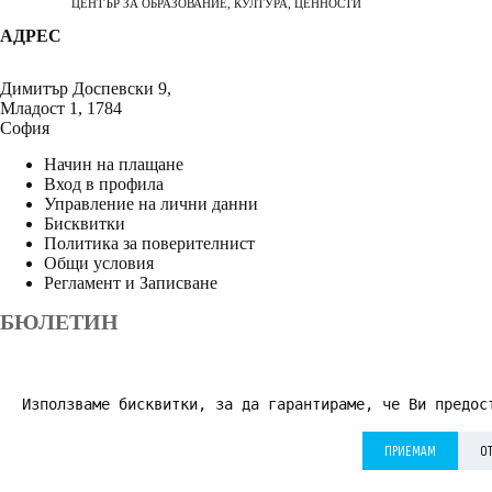
ЦЕНТЪР ЗА ОБРАЗОВАНИЕ, КУЛТУРА, ЦЕННОСТИ
АДРЕС
Димитър Доспевски 9,
Младост 1, 1784
София
Начин на плащане
Вход в профила
Управление на лични данни
Бисквитки
Политика за поверителнист
Общи условия
Регламент и Записване
БЮЛЕТИН
Използваме бисквитки, за да гарантираме, че Ви предос
АБОНИРАНЕ
ПРИЕМАМ
О
Приемам
Политика за поверителност
*
© 2026 Дворецът