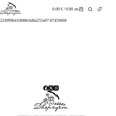
Skip
to
0.00
€
/ 0.00 лв.
Shopping
content
cart
2249996410688cbd6a255a97.87459068