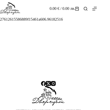
Skip
to
0.00
€
/ 0.00 лв.
Shopping
content
cart
27612615586889f15461a606.96182516