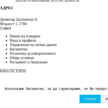
ЦЕНТЪР ЗА ОБРАЗОВАНИЕ, КУЛТУРА, ЦЕННОСТИ
АДРЕС
Димитър Доспевски 9,
Младост 1, 1784
София
Начин на плащане
Вход в профила
Управление на лични данни
Бисквитки
Политика за поверителнист
Общи условия
Регламент и Записване
БЮЛЕТИН
Използваме бисквитки, за да гарантираме, че Ви предос
АБОНИРАНЕ
ПРИЕМАМ
О
Приемам
Политика за поверителност
*
© 2026 Дворецът