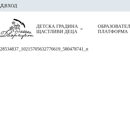
Skip
ВХОД
to
content
ДЕТСКА ГРАДИНА
ОБРАЗОВАТЕ
ЩАСТЛИВИ ДЕЦА
ПЛАТФОРМА
28534837_10215705632776619_580478741_n