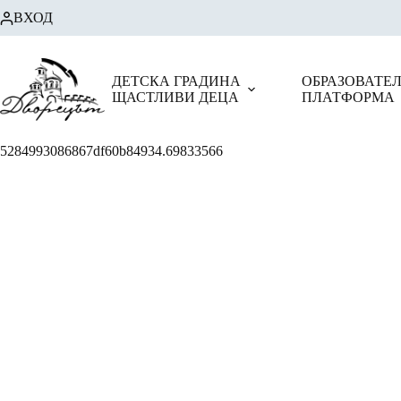
Skip
ВХОД
to
content
ДЕТСКА ГРАДИНА
ОБРАЗОВАТЕ
ЩАСТЛИВИ ДЕЦА
ПЛАТФОРМА
5284993086867df60b84934.69833566