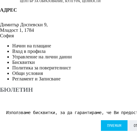
ЦЕНТЪР ЗА ОБРАЗОВАНИЕ, КУЛТУРА, ЦЕННОСТИ
АДРЕС
Димитър Доспевски 9,
Младост 1, 1784
София
Начин на плащане
Вход в профила
Управление на лични данни
Бисквитки
Политика за поверителнист
Общи условия
Регламент и Записване
БЮЛЕТИН
Използваме бисквитки, за да гарантираме, че Ви предос
АБОНИРАНЕ
ПРИЕМАМ
О
Приемам
Политика за поверителност
*
© 2026 Дворецът