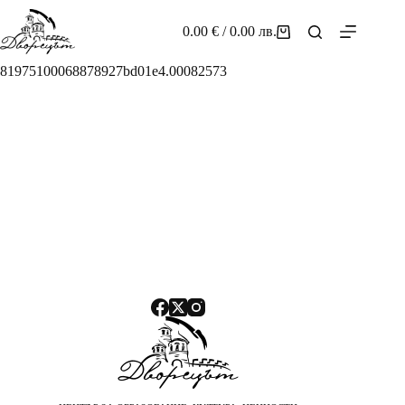
Skip
to
0.00
€
/ 0.00 лв.
Shopping
content
cart
81975100068878927bd01e4.00082573