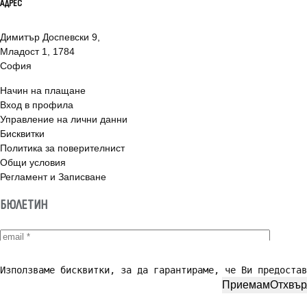
АДРЕС
Димитър Доспевски 9,
Младост 1, 1784
София
Начин на плащане
Вход в профила
Управление на лични данни
Бисквитки
Политика за поверителнист
Общи условия
Регламент и Записване
БЮЛЕТИН
АБОНИРАНЕ
Използваме бисквитки, за да гарантираме, че Ви предостав
Приемам
Отхвъ
Приемам
Политика за поверителност
*
© 2026 ДВОРЕЦЪТ