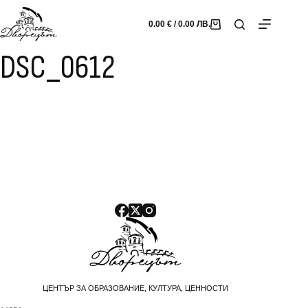
Skip
to
0.00
€
/ 0.00 ЛВ.
Shopping
content
cart
DSC_0612
ЦЕНТЪР ЗА ОБРАЗОВАНИЕ, КУЛТУРА, ЦЕННОСТИ