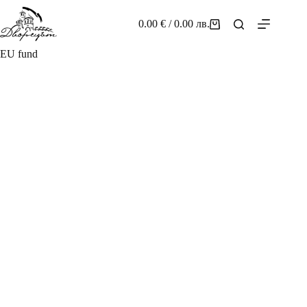
Skip
to
0.00
€
/ 0.00 лв.
Shopping
content
cart
EU fund