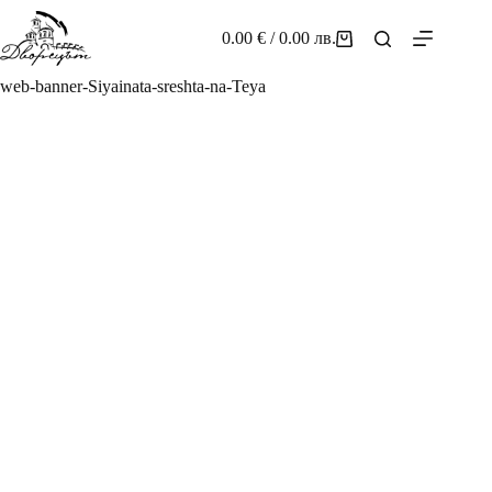
Skip
to
0.00
€
/ 0.00 лв.
Shopping
content
cart
web-banner-Siyainata-sreshta-na-Teya