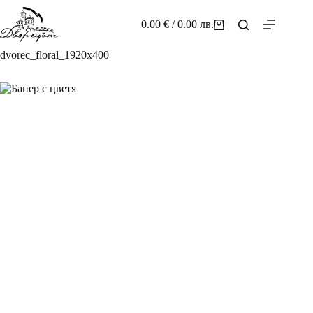
Skip
to
0.00
€
/ 0.00 лв.
Shopping
content
cart
dvorec_floral_1920x400