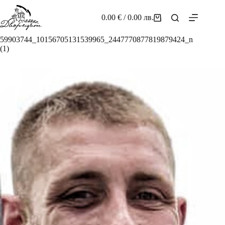
Skip
to
0.00
€
/ 0.00 лв.
Shopping
content
cart
59903744_10156705131539965_2447770877819879424_n
(1)