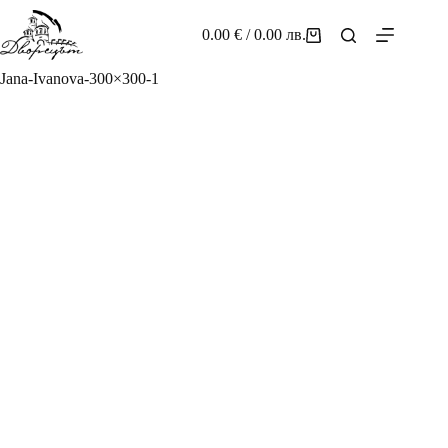
Skip
to
0.00
€
/ 0.00 лв.
Shopping
content
cart
Jana-Ivanova-300×300-1