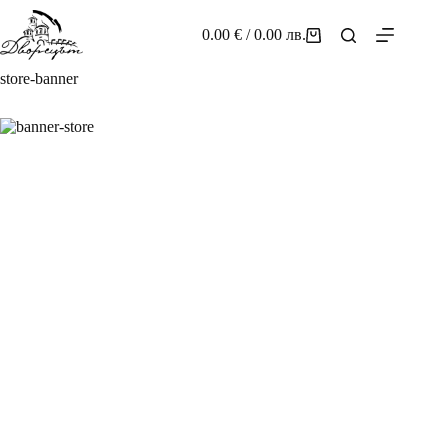
Skip
to
0.00
€
/ 0.00 лв.
Shopping
content
cart
store-banner