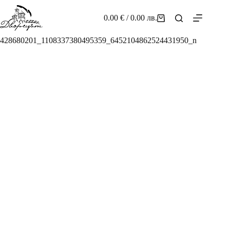
Skip
to
0.00
€
/ 0.00 лв.
Shopping
content
cart
428680201_1108337380495359_6452104862524431950_n