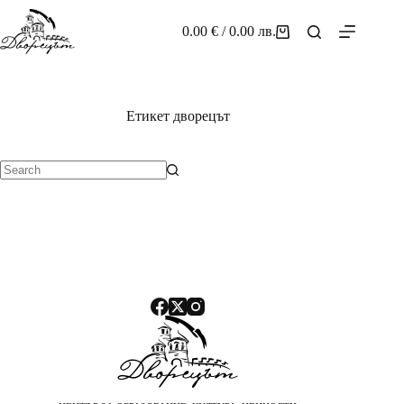
Skip
to
0.00
€
/ 0.00 лв.
Shopping
content
cart
Етикет
дворецът
No
results