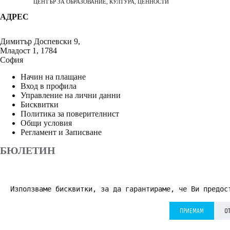
ЦЕНТЪР ЗА ОБРАЗОВАНИЕ, КУЛТУРА, ЦЕННОСТИ
АДРЕС
Димитър Доспевски 9,
Младост 1, 1784
София
Начин на плащане
Вход в профила
Управление на лични данни
Бисквитки
Политика за поверителнист
Общи условия
Регламент и Записване
БЮЛЕТИН
Използваме бисквитки, за да гарантираме, че Ви предос
АБОНИРАНЕ
ПРИЕМАМ
О
Приемам
Политика за поверителност
*
© 2026 Дворецът