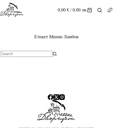
Skip
to
0.00
€
/ 0.00 лв.
Shopping
content
cart
Етикет
Минко Ламбов
No
results