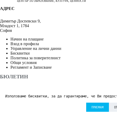
ЦЕНТЪР ЗА ОБРАЗОВАНИЕ, КУЛТУРА, ЦЕННОСТИ
АДРЕС
Димитър Доспевски 9,
Младост 1, 1784
София
Начин на плащане
Вход в профила
Управление на лични данни
Бисквитки
Политика за поверителнист
Общи условия
Регламент и Записване
БЮЛЕТИН
Използваме бисквитки, за да гарантираме, че Ви предос
АБОНИРАНЕ
ПРИЕМАМ
О
Приемам
Политика за поверителност
*
© 2026 Дворецът