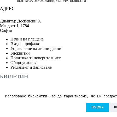
ЦЕНТЪР ЗА ОБРАЗОВАНИЕ, КУЛТУРА, ЦЕННОСТИ
АДРЕС
Димитър Доспевски 9,
Младост 1, 1784
София
Начин на плащане
Вход в профила
Управление на лични данни
Бисквитки
Политика за поверителнист
Общи условия
Регламент и Записване
БЮЛЕТИН
Използваме бисквитки, за да гарантираме, че Ви предос
АБОНИРАНЕ
ПРИЕМАМ
О
Приемам
Политика за поверителност
*
© 2026 Дворецът