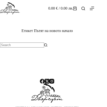
Skip
to
0.00
€
/ 0.00 лв.
Shopping
content
cart
Етикет
Пътят на новото начало
No
results