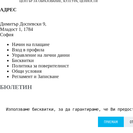
ЦЕНТЪР ЗА ОБРАЗОВАНИЕ, КУЛТУРА, ЦЕННОСТИ
АДРЕС
Димитър Доспевски 9,
Младост 1, 1784
София
Начин на плащане
Вход в профила
Управление на лични данни
Бисквитки
Политика за поверителнист
Общи условия
Регламент и Записване
БЮЛЕТИН
Използваме бисквитки, за да гарантираме, че Ви предос
АБОНИРАНЕ
ПРИЕМАМ
О
Приемам
Политика за поверителност
*
© 2026 Дворецът