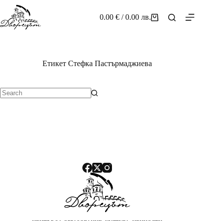
Skip
to
0.00
€
/ 0.00 лв.
Shopping
content
cart
Етикет
Стефка Пастърмаджиева
No
results