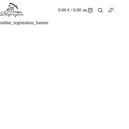
Skip
to
0.00
€
/ 0.00 лв.
Shopping
content
cart
online_registration_banner