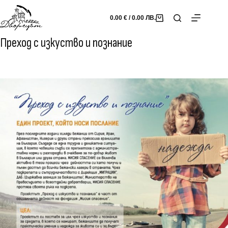
Skip
to
0.00
€
/ 0.00 ЛВ.
Shopping
content
cart
Преход с изкуство и познание