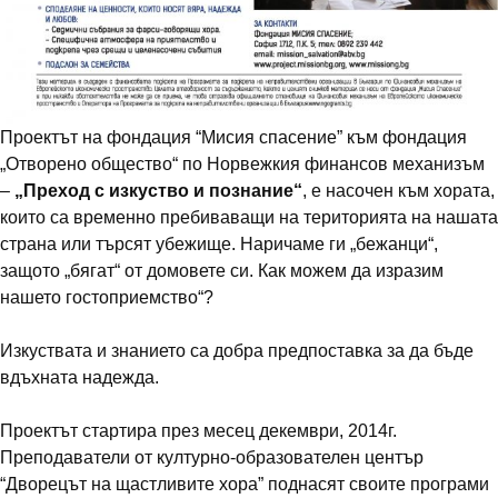
Проектът на фондация “Мисия спасение” към фондация
„Отворено общество“ по Норвежкия финансов механизъм
–
„Преход с изкуство и познание“
, е насочен към хората,
които са временно пребиваващи на територията на нашата
страна или търсят убежище. Наричаме ги „бежанци“,
защото „бягат“ от домовете си. Как можем да изразим
нашето гостоприемство“?
Изкуствата и знанието са добра предпоставка за да бъде
вдъхната надежда.
Проектът стартира през месец декември, 2014г.
Преподаватели от културно-образователен център
“Дворецът на щастливите хора” поднасят своите програми