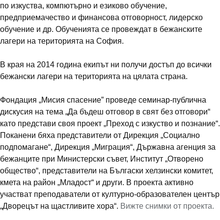
по изкуства, компютърно и езиково обучение,
предприемачество и финансова отговорност, лидерско
обучение и др. Обученията се провеждат в бежанските
лагери на територията на София.
В края на 2014 година екипът ни получи достъп до всички
бежански лагери на територията на цялата страна.
Фондация „Мисия спасение” проведе семинар-публична
дискусия на тема „Да бъдеш отговор в свят без отговори“
като представи своя проект „Преход с изкуство и познание“.
Поканени бяха представители от Дирекция „Социално
подпомагане“, Дирекция „Миграция“, Държавна агенция за
бежанците при Министерски съвет, Институт „Отворено
общество“, представители на Бългаски хелзински комитет,
кмета на район „Младост“ и други. В проекта активно
участват преподаватели от културно-образователен център
„Дворецът на щастливите хора“.
Вижте снимки от проекта.