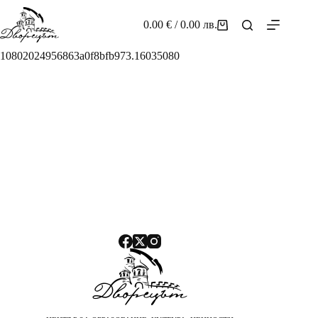
Skip
to
0.00
€
/ 0.00 лв.
Shopping
content
cart
10802024956863a0f8bfb973.16035080