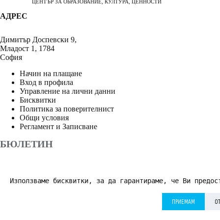
ЦЕНТЪР ЗА ОБРАЗОВАНИЕ, КУЛТУРА, ЦЕННОСТИ
АДРЕС
Димитър Доспевски 9,
Младост 1, 1784
София
Начин на плащане
Вход в профила
Управление на лични данни
Бисквитки
Политика за поверителнист
Общи условия
Регламент и Записване
БЮЛЕТИН
Използваме бисквитки, за да гарантираме, че Ви предос
АБОНИРАНЕ
ПРИЕМАМ
О
Приемам
Политика за поверителност
*
© 2026 Дворецът