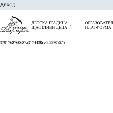
Skip
ВХОД
to
content
ДЕТСКА ГРАДИНА
ОБРАЗОВАТЕ
ЩАСТЛИВИ ДЕЦА
ПЛАТФОРМА
3791768760687a3174439ce6.66985675