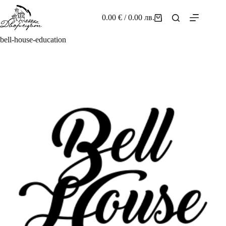
Skip
to
0.00
€
/ 0.00 лв.
Shopping
content
cart
bell-house-education