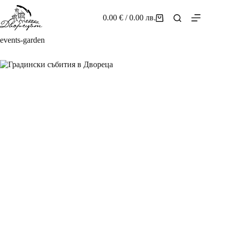
Skip
to
0.00
€
/ 0.00 лв.
Shopping
content
cart
events-garden