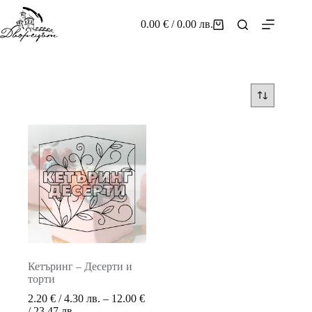
Skip
to
0.00
€
/ 0.00 лв.
Shopping
content
cart
Кетъринг – Десерти и
торти
2.20
€
/ 4.30 лв.
–
12.00
€
Price
/ 23.47 лв.