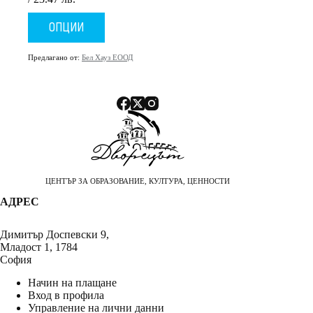
range:
This
2.20 €
ОПЦИИ
product
/
has
4.30 лв.
multiple
Предлагано от:
Бел Хауз ЕООД
through
variants.
12.00 €
The
/
options
23.47 лв.
may
be
chosen
on
the
product
page
ЦЕНТЪР ЗА ОБРАЗОВАНИЕ, КУЛТУРА, ЦЕННОСТИ
АДРЕС
Димитър Доспевски 9,
Младост 1, 1784
София
Начин на плащане
Вход в профила
Управление на лични данни