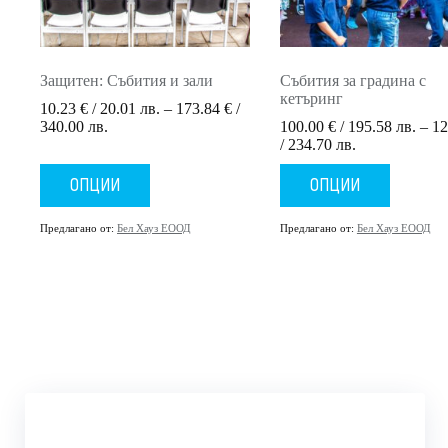
Защитен: Събития и зали
Събития за градина с
кетъринг
10.23
€
/ 20.01 лв.
–
173.84
€
/
Price
340.00 лв.
100.00
€
/ 195.58 лв.
–
12
range:
Price
/ 234.70 лв.
10.23 €
range:
This
This
/
100.00 €
ОПЦИИ
ОПЦИИ
product
product
20.01 лв.
/
has
has
through
195.58 лв.
multiple
multiple
Предлагано от:
Бел Хауз ЕООД
Предлагано от:
Бел Хауз ЕООД
173.84 €
through
variants.
variants.
/
120.00 €
The
The
340.00 лв.
/
options
options
234.70 лв.
may
may
be
be
chosen
chosen
on
on
the
the
product
product
page
page
АДРЕС