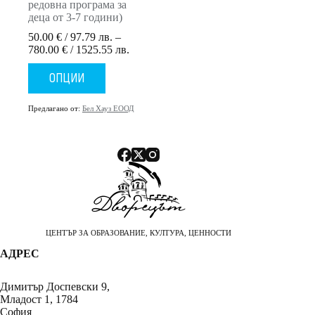
редовна програма за
деца от 3-7 години)
50.00
€
/ 97.79 лв.
–
Price
780.00
€
/ 1525.55 лв.
range:
This
50.00 €
ОПЦИИ
product
/
has
97.79 лв.
multiple
Предлагано от:
Бел Хауз ЕООД
through
variants.
780.00 €
The
/
options
1525.55 лв.
may
be
chosen
on
the
product
page
ЦЕНТЪР ЗА ОБРАЗОВАНИЕ, КУЛТУРА, ЦЕННОСТИ
АДРЕС
Димитър Доспевски 9,
Младост 1, 1784
София