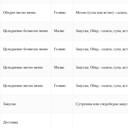
Обедно месно меню
Голямо
Месно (супа или ястие) - салата,
Целодневно безмесно меню
Малко
Закуска; Обяд - салата, супа, яс
Целодневно безмесно меню
Голямо
Закуска; Обяд - салата, супа, яс
Целодневно месно меню
Малко
Закуска; Обяд - салата, супа, яс
Целодневно месно меню
Голямо
Закуска; Обяд - салата, супа, яс
Закуска
Сутрешна или следобедна закус
Доставка