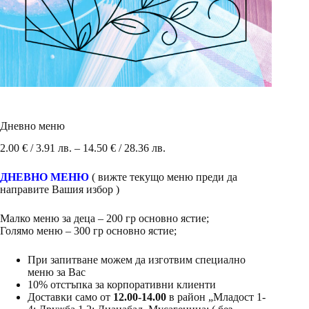
Дневно меню
Price
2.00
€
/ 3.91 лв.
–
14.50
€
/ 28.36 лв.
range:
2.00 €
ДНЕВНО МЕНЮ
( вижте текущо меню преди да
/
направите Вашия избор )
3.91 лв.
through
Малко меню за деца – 200 гр основно ястие;
14.50 €
Голямо меню – 300 гр основно ястие;
/
28.36 лв.
При запитване можем да изготвим специално
меню за Вас
10% отстъпка за корпоративни клиенти
Доставки само от
12.00-14.00
в район „Младост 1-