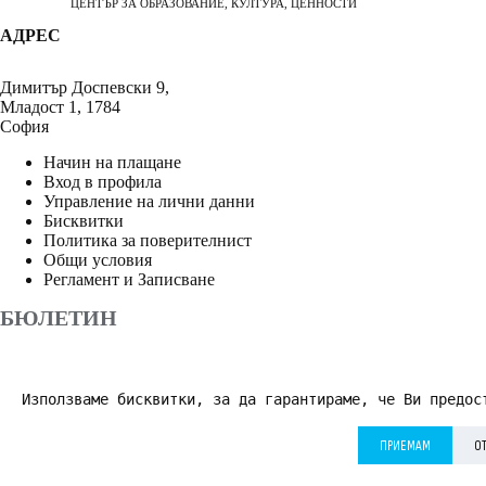
ЦЕНТЪР ЗА ОБРАЗОВАНИЕ, КУЛТУРА, ЦЕННОСТИ
АДРЕС
Димитър Доспевски 9,
Младост 1, 1784
София
Начин на плащане
Вход в профила
Управление на лични данни
Бисквитки
Политика за поверителнист
Общи условия
Регламент и Записване
БЮЛЕТИН
Използваме бисквитки, за да гарантираме, че Ви предос
АБОНИРАНЕ
ПРИЕМАМ
О
Приемам
Политика за поверителност
*
© 2026 Дворецът