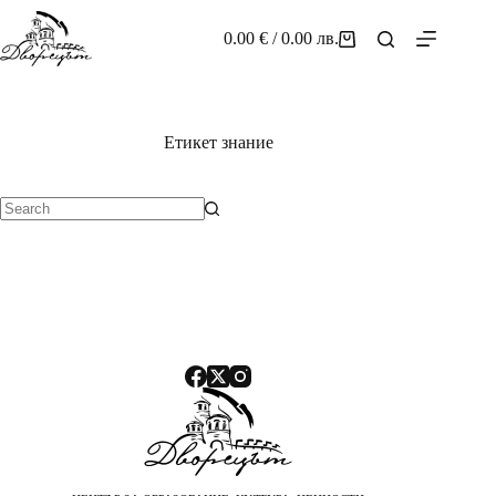
Skip
to
0.00
€
/ 0.00 лв.
Shopping
content
cart
Етикет
знание
No
results