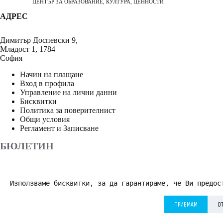
ЦЕНТЪР ЗА ОБРАЗОВАНИЕ, КУЛТУРА, ЦЕННОСТИ
АДРЕС
Димитър Доспевски 9,
Младост 1, 1784
София
Начин на плащане
Вход в профила
Управление на лични данни
Бисквитки
Политика за поверителнист
Общи условия
Регламент и Записване
БЮЛЕТИН
Използваме бисквитки, за да гарантираме, че Ви предос
АБОНИРАНЕ
ПРИЕМАМ
О
Приемам
Политика за поверителност
*
© 2026 Дворецът