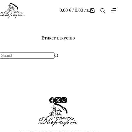
Skip
to
0.00
€
/ 0.00 лв.
Shopping
content
cart
Етикет
изкуство
No
results