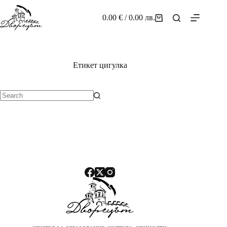
Skip
to
0.00
€
/ 0.00 лв.
Shopping
content
cart
Етикет
цигулка
No
results