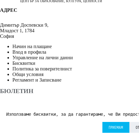
ЦЕНТЪР ЗА ОБРАЗОВАНИЕ, КУЛТУРА, ЦЕННОСТИ
АДРЕС
Димитър Доспевски 9,
Младост 1, 1784
София
Начин на плащане
Вход в профила
Управление на лични данни
Бисквитки
Политика за поверителнист
Общи условия
Регламент и Записване
БЮЛЕТИН
Използваме бисквитки, за да гарантираме, че Ви предос
АБОНИРАНЕ
ПРИЕМАМ
О
Приемам
Политика за поверителност
*
© 2026 Дворецът