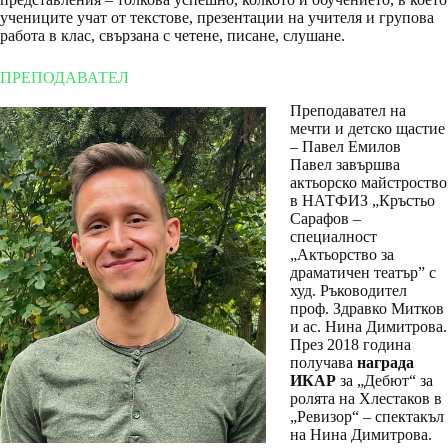
учениците учат от текстове, презентации на учителя и групова
работа в клас, свързана с четене, писане, слушане.
ПРЕПОДАВАТЕЛ
Преподавател на
мечти и детско щастие
– Павел Емилов
Павел завършва
актьорско майстроство
в НАТФИЗ „Кръстьо
Сарафов –
специалност
„Актьорство за
драматичен театър” с
худ. Ръководител
проф. Здравко Митков
и ас. Нина Димитрова.
През 2018 година
получава
награда
ИКАР
за „Дебют“ за
ролята на Хлестаков в
„Ревизор“ – спектакъл
на Нина Димитрова.