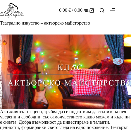
Skip
to
0.00
€
/ 0.00 лв.
Shopping
content
cart
Театрално изкуство – актьорско майсторство
Ако животът е сцена, трябва да се подготвим да стъпим на нея
уверени и свободни, със самочувствието какво можем и къде ни
е силата. Добра възможност да инвестираме в таланти,
ценности, формирайки светогледа на едно поколение. Театърът