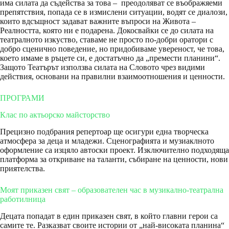
има силата да съдейства за това – преодоляват се въображяеми
препятствия, попада се в измислени ситуации, водят се диалози,
които вдсъщност задават важните въпроси на Живота –
Реалността, която ни е подарена. Докосвайки се до силата на
театралното изкуство, ставаме не просто по-добри оратори с
добро сценично поведение, но придобиваме увереност, че това,
което имаме в ръцете си, е достатъчно да „премести планини“.
Защото Театърът използва силата на Словото чрез видими
действия, основани на правилни взаимоотношения и ценности.
ПРОГРАМИ
Клас по актьорско майсторство
Прецизно подбрания репертоар ще осигури една творческа
атмосфера за деца и младежи. Сценографията и музиаклното
оформление са изцяло автоски проект. Изключително подходяща
платформа за откриване на таланти, събиране на ценности, нови
приятелства.
Моят приказен свят – образователен час в
музикално-театрална
работилница
Децата попадат в един приказен свят, в който главни герои са
самите те. Разказват своите истории от „най-високата планина“