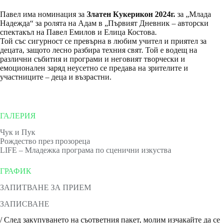
Павел има номинация за
Златен Кукерикон 2024г.
за „Млада
Надежда“ за ролята на Адам в „Първият Дневник – авторски
спектакъл на Павел Емилов и Елица Костова.
Той със сигурност се превърна в любим учител и приятел за
децата, защото лесно разбира техния свят. Той е водещ на
различни събития и програми и неговият творчески и
емоционален заряд неусетно се предава на зрителите и
участниците – деца и възрастни.
ГАЛЕРИЯ
Чук и Пук
Рождество през прозореца
LIFE – Младежка програма по сценични изкуства
ГРАФИК
ЗАПИТВАНЕ ЗА ПРИЕМ
ЗАПИСВАНЕ
/ След закупуването на съответния пакет, молим изчакайте да се