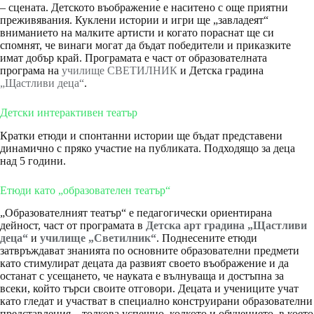
– сцената. Детското въображение е наситено с още приятни
преживявания. Куклени истории и игри ще „завладеят“
вниманието на малките артисти и когато пораснат ще си
спомнят, че винаги могат да бъдат победители и приказките
имат добър край. Програмата е част от образователната
програма на
училище СВЕТИЛНИК
и Детска градина
„Щастливи деца“
.
Детски интерактивен театър
Кратки етюди и спонтанни истории ще бъдат представени
динамично с пряко участие на публиката. Подходящо за деца
над 5 години.
Етюди като „образователен театър“
„Образователният театър“ е педагогически ориентирана
дейност, част от програмата в
Детска арт градина „Щастливи
деца“
и
училище „Светилник“
. Поднесените етюди
затвръждават знанията по основните образователни предмети
като стимулират децата да развият своето въображение и да
останат с усещането, че науката е вълнуваща и достъпна за
всеки, който търси своите отговори. Децата и учениците учат
като гледат и участват в специално конструирани образователни
представления – толкова успешно, колкото и обучението, в което